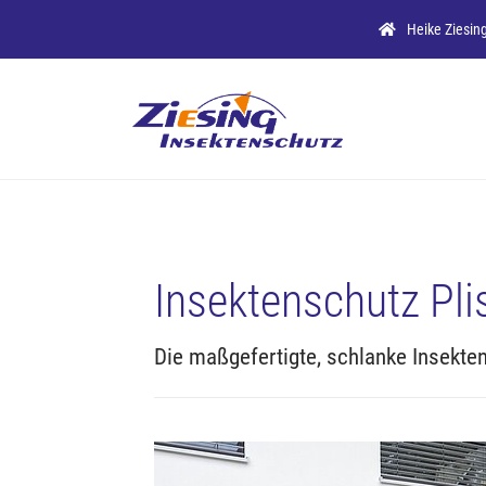
Zum Hauptinhalt springen
Heike Ziesin
Insektenschutz Pli
Die maßgefertigte, schlanke Insekte