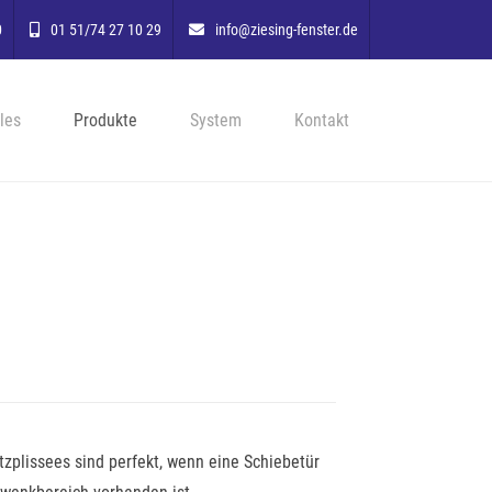
0
01 51/74 27 10 29
info@ziesing-fenster.de
les
Produkte
System
Kontakt
utzplissees sind perfekt, wenn eine Schiebetür